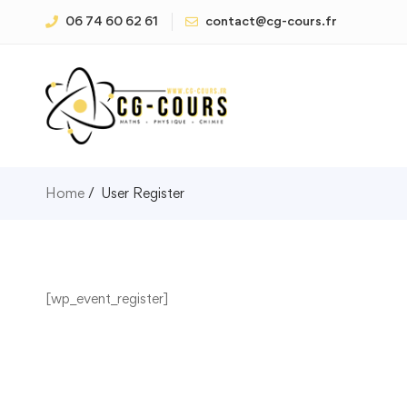
06 74 60 62 61
contact@cg-cours.fr
Home
User Register
[wp_event_register]