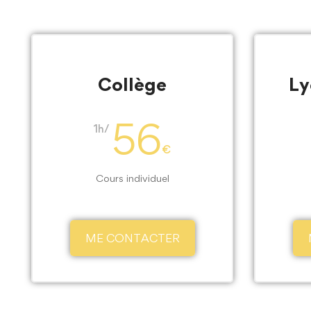
Collège
Ly
56
1h/
€
Cours individuel
ME CONTACTER