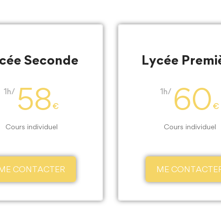
cée Seconde
Lycée Premi
58
60
1h/
1h/
€
€
Cours individuel
Cours individuel
ME CONTACTER
ME CONTACTE