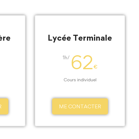
ère
Lycée Terminale
62
1h/
€
Cours individuel
R
ME CONTACTER