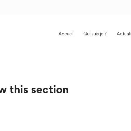
Accueil
Qui suis je ?
Actuali
w this section